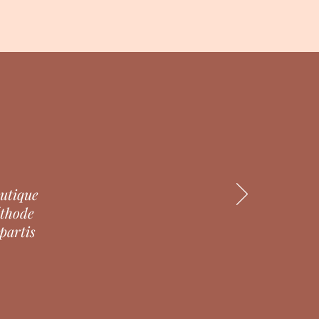
eutique
éthode
partis