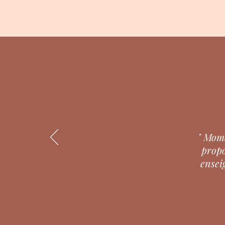
" Mome
propo
ensei