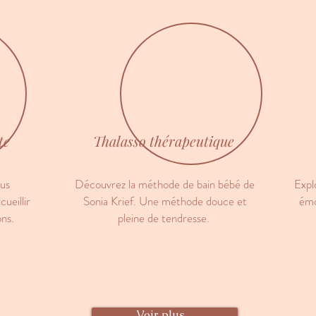
te
Thalasso thérapeutique
us
Découvrez la méthode de
bain
bébé de
Expl
ueillir
Sonia Krief. Une méthode douce et
émo
ons.
pleine de tendresse.
Voir plus ...