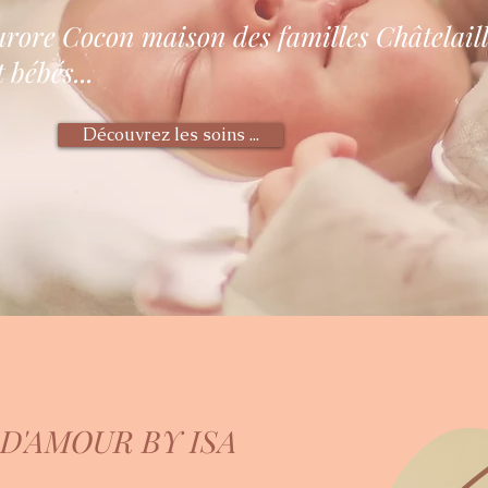
Aurore Cocon maison des familles Châtelail
 bébés...
Découvrez les soins ...
 D'AMOUR BY ISA