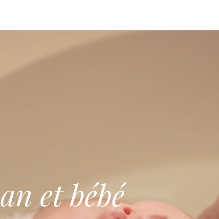
ienvenue dans le Cocon d'Amour by ISA !
an et bébé