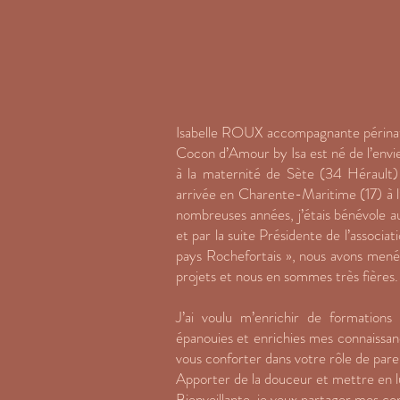
Isabelle ROUX accompagnante périn
Cocon d’Amour by Isa est né de l’envie
à la maternité de Sète (34 Hérault) p
arrivée en Charente-Maritime (17) à 
nombreuses années, j’étais bénévole au
et par la suite Présidente de l’associa
pays Rochefortais », nous avons mené
projets et nous en sommes très fières.
J’ai voulu m’enrichir de formations
épanouies et enrichies mes connaissan
vous conforter dans votre rôle de pare
Apporter de la douceur et mettre en 
Bienveillante, je veux partager mes co