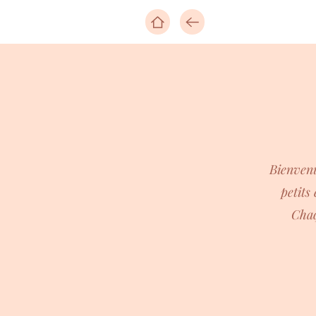
B
Bienvenu
petits
Chaq